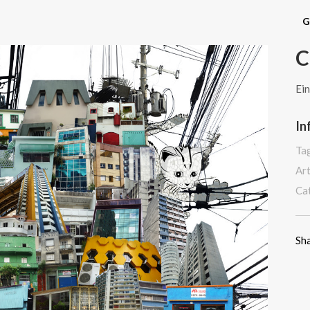
G
C
Ein
In
Ta
Art
Ca
Sh