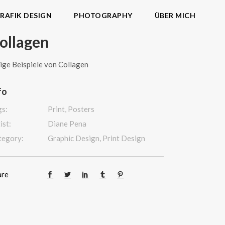
RAFIK DESIGN
PHOTOGRAPHY
ÜBER MICH
ollagen
ige Beispiele von Collagen
fo
gs:
Print, Posters
ist:
Diane Pena
tegory:
Graphic Design, Print Design
are