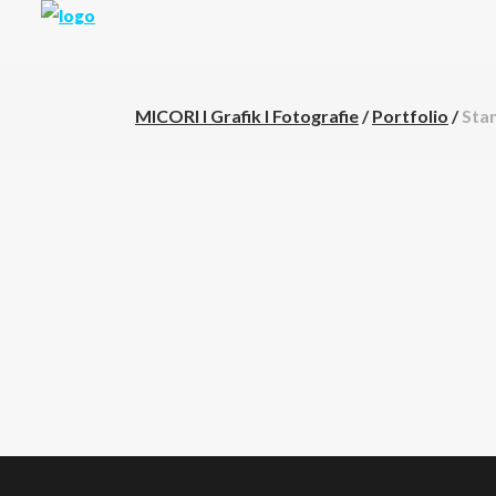
MICORI I Grafik I Fotografie
/
Portfolio
/
Sta